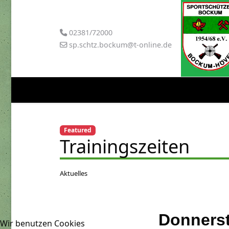
02381/72000
sp.schtz.bockum@t-online.de
Featured
Trainingszeiten
Aktuelles
Donnerst
Wir benutzen Cookies