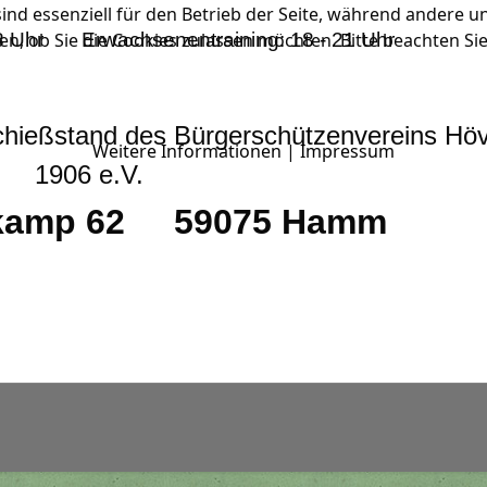
ind essenziell für den Betrieb der Seite, während andere u
en, ob Sie die Cookies zulassen möchten. Bitte beachten Si
- 18 Uhr
Erwachsenentraining: 18 - 21 Uhr
hießstand des Bürgerschützenvereins Höv
Weitere Informationen
|
Impressum
1906 e.V.
nkamp 62
59075 Hamm