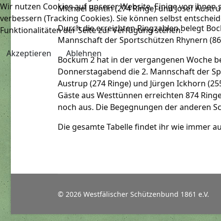
Wir nutzen Cookies auf unserer Website. Einige von ihnen s
Michael Bentin (274 Ringe) und Josef Austru
verbessern (Tracking Cookies). Sie können selbst entscheid
Durch die erreichten Ringzahlen belegt Bock
Funktionalitäten der Seite zur Verfügung stehen.
Mannschaft der Sportschützen Rhynern (863 
Akzeptieren
Ablehnen
Bockum 2 hat in der vergangenen Woche ber
Donnerstagabend die 2. Mannschaft der Spo
Austrup (274 Ringe) und Jürgen Ickhorn (2
Gäste aus Westtünnen erreichten 874 Ringe. 
noch aus. Die Begegnungen der anderen Sch
Die gesamte Tabelle findet ihr wie immer a
© 2026 Westfälischer Schützenbund 1861 e.V.