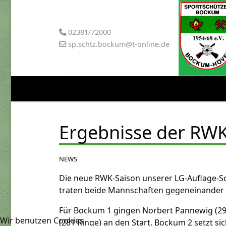
02381/72000
sp.schtz.bockum@t-online.de
Ergebnisse der RWK
NEWS
Die neue RWK-Saison unserer LG-Auflage-Sch
traten beide Mannschaften gegeneinander 
Für Bockum 1 gingen Norbert Pannewig (29
Wir benutzen Cookies
(281 Ringe) an den Start. Bockum 2 setzt s