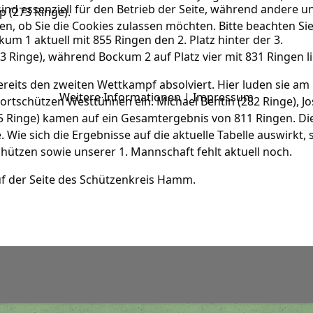
ind essenziell für den Betrieb der Seite, während andere u
p (273 Ringe).
en, ob Sie die Cookies zulassen möchten. Bitte beachten Si
um 1 aktuell mit 855 Ringen den 2. Platz hinter der 3.
Ringe), während Bockum 2 auf Platz vier mit 831 Ringen li
eits den zweiten Wettkampf absolviert. Hier luden sie am
Weitere Informationen
|
Impressum
rtschützen Westtünnen ein. Michael Bentin (282 Ringe), Jo
55 Ringe) kamen auf ein Gesamtergebnis von 811 Ringen. Di
Wie sich die Ergebnisse auf die aktuelle Tabelle auswirkt, 
ützen sowie unserer 1. Mannschaft fehlt aktuell noch.
uf der Seite des Schützenkreis Hamm.