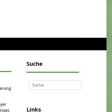
Suche
Suche
aarung
eyer
Links
inge),