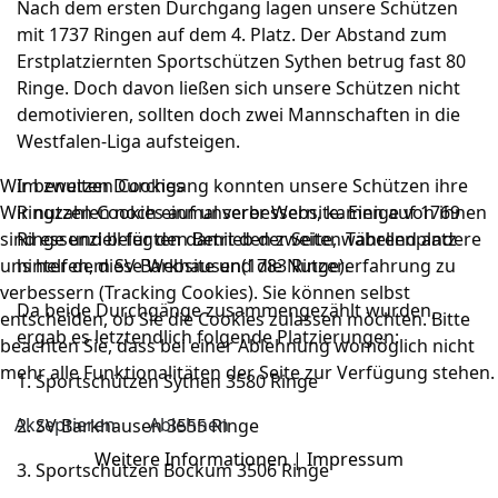
Nach dem ersten Durchgang lagen unsere Schützen
mit 1737 Ringen auf dem 4. Platz. Der Abstand zum
Erstplatziernten Sportschützen Sythen betrug fast 80
Ringe. Doch davon ließen sich unsere Schützen nicht
demotivieren, sollten doch zwei Mannschaften in die
Westfalen-Liga aufsteigen.
Wir benutzen Cookies
Im zweiten Durchgang konnten unsere Schützen ihre
Wir nutzen Cookies auf unserer Website. Einige von ihnen
Ringzahlen noch einmal verbessern, kamen auf 1769
sind essenziell für den Betrieb der Seite, während andere
Ringe und belegten damit den zweiten Tabellenplatz
uns helfen, diese Website und die Nutzererfahrung zu
hinter dem SV Barkhausen(1783 Ringe).
verbessern (Tracking Cookies). Sie können selbst
Da beide Durchgänge zusammengezählt wurden,
entscheiden, ob Sie die Cookies zulassen möchten. Bitte
ergab es letztendlich folgende Platzierungen:
beachten Sie, dass bei einer Ablehnung womöglich nicht
mehr alle Funktionalitäten der Seite zur Verfügung stehen.
1. Sportschützen Sythen 3580 Ringe
Akzeptieren
Ablehnen
2. SV Barkhausen 3555 Ringe
Weitere Informationen
|
Impressum
3. Sportschützen Bockum 3506 Ringe