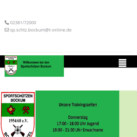
02381/72000
sp.schtz.bockum@t-online.de