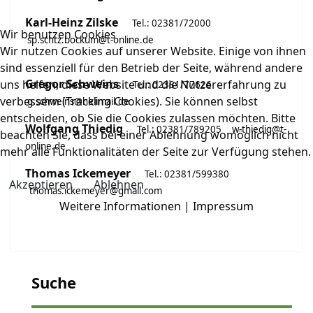
Karl-Heinz Zilske
Tel.: 02381/72000
Wir benutzen Cookies
sp.schtz.bockum@t-online.de
Wir nutzen Cookies auf unserer Website. Einige von ihnen
sind essenziell für den Betrieb der Seite, während andere
Gregor Schweins
uns helfen, diese Website und die Nutzererfahrung zu
Tel.: 02381/77626
verbessern (Tracking Cookies). Sie können selbst
g.schweins@helimail.de
entscheiden, ob Sie die Cookies zulassen möchten. Bitte
Wolfgang Thiedig
Tel.: 02381/789205
w-thiedig@t-
beachten Sie, dass bei einer Ablehnung womöglich nicht
online.de
mehr alle Funktionalitäten der Seite zur Verfügung stehen.
Thomas Ickemeyer
Tel.: 02381/599380
Akzeptieren
Ablehnen
thomas.ickemeyer@gmail.com
Weitere Informationen
|
Impressum
Suche